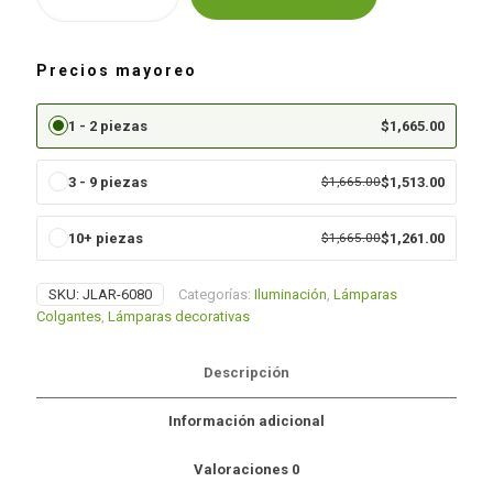
Alternative:
techo
cantidad
Precios mayoreo
1 - 2 piezas
$
1,665.00
3 - 9 piezas
$
1,665.00
$
1,513.00
10+ piezas
$
1,665.00
$
1,261.00
SKU:
JLAR-6080
Categorías:
Iluminación
,
Lámparas
Colgantes
,
Lámparas decorativas
Descripción
Información adicional
Valoraciones
0