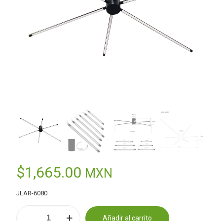
$
1,665.00
MXN
JLAR-6080
Lámpara
Añadir al carrito
de