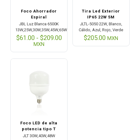
Foco Ahorrador
Tira Led Exterior
Espiral
IP65 22W 5M
JBL Luz Blanca 6500K
JLTL-5050 22W, Blanco,
13W,25W,30W,35W,45W,65W
Cálido, Azul, Rojo, Verde
Rango
$
61.00
-
$
209.00
$
205.00
MXN
de
MXN
precios:
desde
$61.00
hasta
$209.00
Foco LED de alta
potencia tipo T
JLT 30W,40W,48W