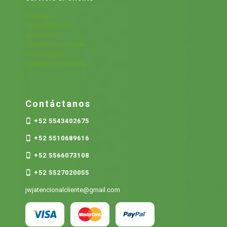
Cátalogo
Fichas Técnicas
Sucursales
Detalles de la cuenta
Cerrar Sesión
Olvide mi contraseña
Contáctanos
+52 5543402675
+52 5510689616
+52 5566073108
+52 5527020055
jwjatencionalcliente@gmail.com