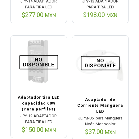
JPY-14 ADAPTADOR
JPY-13 ADAPTADOR
PARA TIRA LED
PARA TIRA LED
$
277.00
$
198.00
MXN
MXN
NO
NO
DISPONIBLE
DISPONIBLE
Adaptador tira LED
Adaptador de
capacidad 60w
Corriente Manguera
(Para perfiles)
LED
JPY-12 ADAPTADOR
JLPM-05, para Manguera
PARA TIRA LED
Neón Monocolor
$
150.00
MXN
$
37.00
MXN