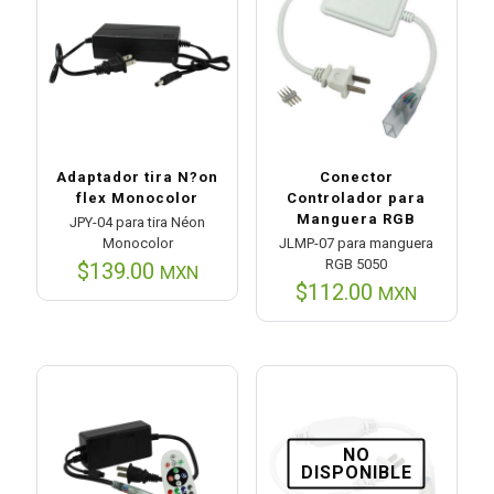
Adaptador tira N?on
Conector
flex Monocolor
Controlador para
Manguera RGB
JPY-04 para tira Néon
Monocolor
JLMP-07 para manguera
RGB 5050
$
139.00
MXN
$
112.00
MXN
NO
DISPONIBLE