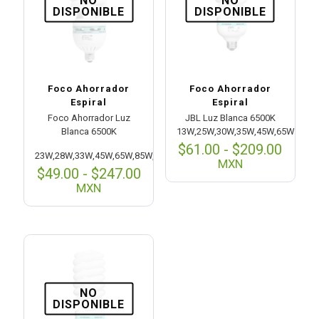
DISPONIBLE
DISPONIBLE
Foco Ahorrador
Foco Ahorrador
Espiral
Espiral
Foco Ahorrador Luz
JBL Luz Blanca 6500K
Blanca 6500K
13W,25W,30W,35W,45W,65W
Rang
$
61.00
-
$
209.00
23W,28W,33W,45W,65W,85W,105W,135W
de
MXN
Rango
$
49.00
-
$
247.00
preci
de
desd
MXN
precios:
$61.0
desde
hasta
$49.00
$209.
hasta
$247.00
NO
DISPONIBLE