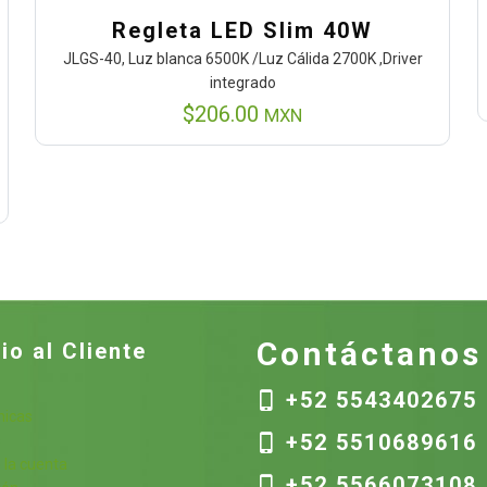
Regleta LED Slim 40W
JLGS-40, Luz blanca 6500K /Luz Cálida 2700K ,Driver
integrado
$
206.00
MXN
Contáctanos
io al Cliente
+52 5543402675
nicas
+52 5510689616
s
 la cuenta
+52 5566073108