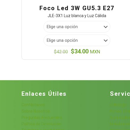
Foco Led 3W GU5.3 E27
JLE-3X1 Luz blanca y Luz Cálida
El
El
$
34.00
$
42.00
MXN
precio
precio
original
actual
era:
es:
$42.00.
$34.00.
Enlaces Útiles
Servic
Contáctanos
Cátalogo
Sobre Nosotros
Fichas Téc
Preguntas Frecuentes
Sucursale
Política de Devolución
Detalles de