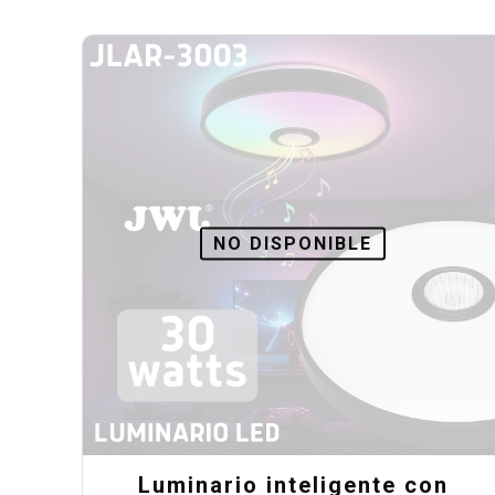
precios:
desde
$116.00
hasta
$248.00
NO DISPONIBLE
Luminario inteligente con