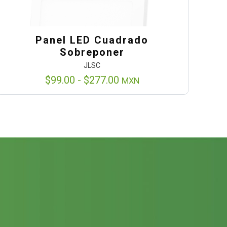
Panel LED Cuadrado
Sobreponer
JLSC
Rango
$
99.00
-
$
277.00
MXN
de
precios:
desde
$99.00
hasta
$277.00