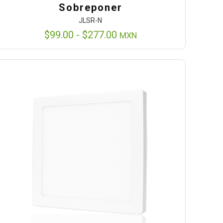
Sobreponer
JLSR-N
Rango
$
99.00
-
$
277.00
MXN
de
precios:
desde
$99.00
hasta
$277.00