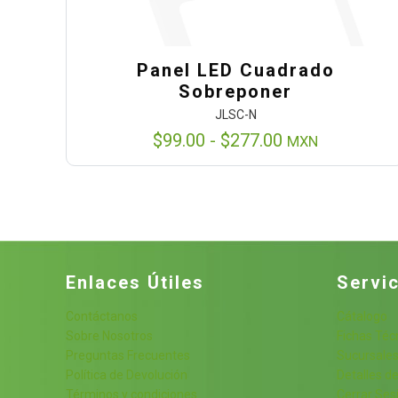
Panel LED Cuadrado
Sobreponer
JLSC-N
Rango
$
99.00
-
$
277.00
MXN
de
precios:
desde
$99.00
hasta
$277.00
Enlaces Útiles
Servic
Contáctanos
Cátalogo
Sobre Nosotros
Fichas Téc
Preguntas Frecuentes
Sucursale
Política de Devolución
Detalles de
Términos y condiciones
Cerrar Ses