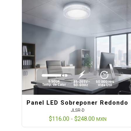
Panel LED Sobreponer Redondo
JLSR-D
Rango
$
116.00
-
$
248.00
MXN
de