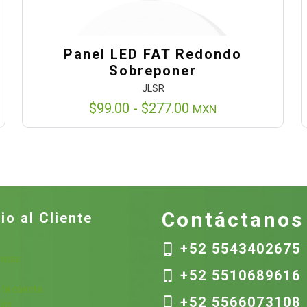
Panel LED FAT Redondo
Sobreponer
JLSR
Rango
$
99.00
-
$
277.00
MXN
de
precios:
desde
$99.00
hasta
$277.00
Contáctanos
io al Cliente
+52 5543402675
nicas
+52 5510689616
s
 la cuenta
+52 5566073108
ión