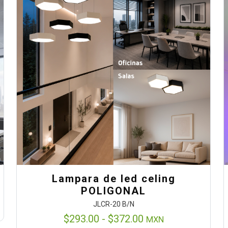
Lampara de led celing
POLIGONAL
JLCR-20 B/N
Rango
$
293.00
-
$
372.00
MXN