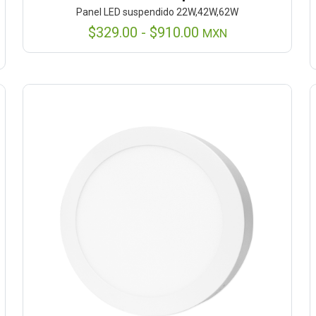
Panel LED suspendido 22W,42W,62W
Rango
$
329.00
-
$
910.00
MXN
de
precios:
desde
$329.00
hasta
$910.00