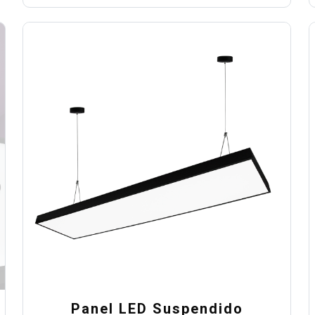
de
precios:
desde
$293.00
hasta
$372.00
Panel LED Suspendido