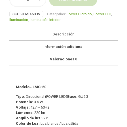
integrada
Alternative:
GU5.3
SKU:
JLMC-60BV
Categorías:
Focos Dicroico
,
Focos LED
,
3.6
Iluminación
,
Iluminación Interior
W
60
LEDS
Descripción
cantidad
Información adicional
Valoraciones
0
Modelo JLMC-60
Tipo:
Direccional (POWER LED)
Base:
GU5.3
Potencia:
3.6 W
Voltaje:
127 ~ 60Hz
Lúmenes:
220 lm
Angúlo de luz:
60°
Color de Luz:
Luz blanca / Luz cálida