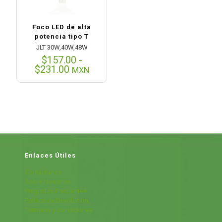
Foco LED de alta
potencia tipo T
JLT 30W,40W,48W
$
157.00
-
Rango
$
231.00
MXN
de
precios:
desde
$157.00
hasta
$231.00
Enlaces Útiles
Contáctanos
Sobre Nosotros
Preguntas Frecuentes
Política de Devolución
Términos y condiciones