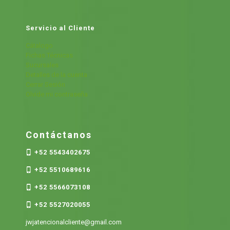
Servicio al Cliente
Cátalogo
Fichas Técnicas
Sucursales
Detalles de la cuenta
Cerrar Sesión
Olvide mi contraseña
Contáctanos
+52 5543402675
+52 5510689616
+52 5566073108
+52 5527020055
jwjatencionalcliente@gmail.com