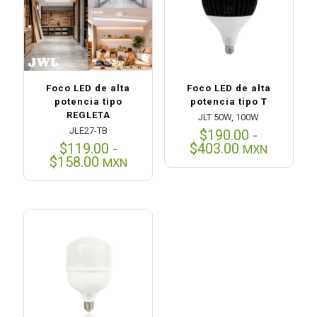
Foco LED de alta
Foco LED de alta
potencia tipo
potencia tipo T
REGLETA
JLT 50W, 100W
JLE27-TB
$
190.00
-
Rango
$
119.00
-
$
403.00
MXN
Rango
de
$
158.00
MXN
de
precios:
precios:
desde
desde
$190.00
$119.00
hasta
hasta
$403.00
$158.00