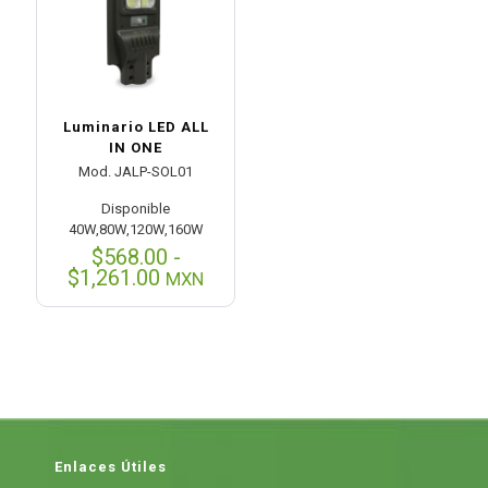
Luminario LED ALL
IN ONE
Mod. JALP-SOL01
Disponible
40W,80W,120W,160W
$
568.00
-
Rango
$
1,261.00
MXN
de
precios:
desde
$568.00
hasta
$1,261.00
Enlaces Útiles