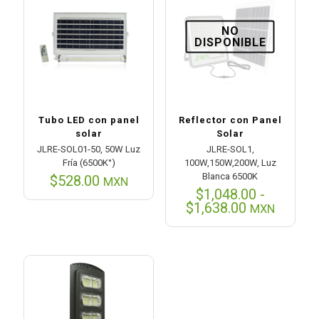
$1,782.00
NO
DISPONIBLE
Tubo LED con panel
Reflector con Panel
solar
Solar
JLRE-SOL01-50, 50W Luz
JLRE-SOL1,
Fría (6500K°)
100W,150W,200W, Luz
Blanca 6500K
$
528.00
MXN
$
1,048.00
-
Rango
$
1,638.00
MXN
de
precios:
desde
$1,048.00
hasta
$1,638.00