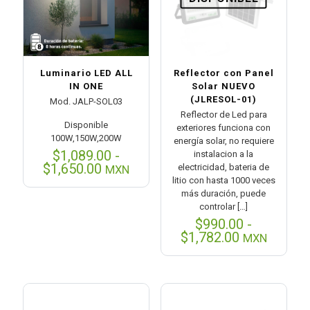
Luminario LED ALL
Reflector con Panel
IN ONE
Solar NUEVO
(JLRESOL-01)
Mod. JALP-SOL03
Reflector de Led para
Disponible
exteriores funciona con
100W,150W,200W
energía solar, no requiere
$
1,089.00
-
instalacion a la
Rango
$
1,650.00
electricidad, bateria de
MXN
de
litio con hasta 1000 veces
precios:
más duración, puede
desde
controlar
[…]
$1,089.00
$
990.00
-
hasta
Rango
$
1,782.00
MXN
$1,650.00
de
precios:
desde
$990.00
hasta