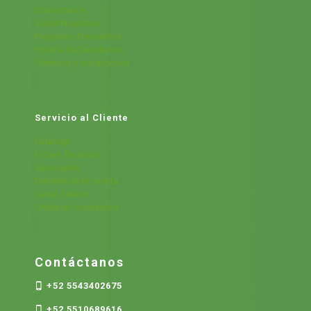
Contáctanos
Sobre Nosotros
Preguntas Frecuentes
Política de Devolución
Términos y condiciones
Servicio al Cliente
Cátalogo
Fichas Técnicas
Sucursales
Detalles de la cuenta
Cerrar Sesión
Olvide mi contraseña
Contáctanos
+52 5543402675
+52 5510689616