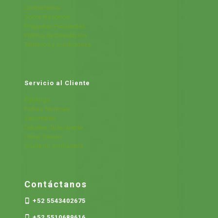
Contáctanos
Sobre Nosotros
Preguntas Frecuentes
Política de Devolución
Términos y condiciones
Servicio al Cliente
Cátalogo
Fichas Técnicas
Sucursales
Detalles de la cuenta
Cerrar Sesión
Olvide mi contraseña
Contáctanos
+52 5543402675
+52 5510689616