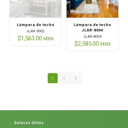
Lámpara de techo
Lámpara de techo
JLAR-8004
JLAR-9002
JLAR-8004
$
1,563.00
MXN
$
2,585.00
MXN
1
2
3
Enlaces Útiles