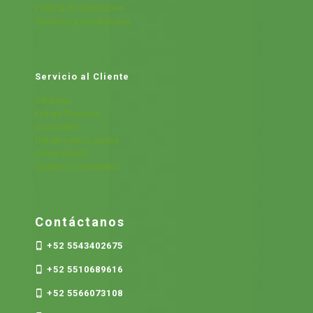
Política de Devolución
Términos y condiciones
Servicio al Cliente
Cátalogo
Fichas Técnicas
Sucursales
Detalles de la cuenta
Cerrar Sesión
Olvide mi contraseña
Contáctanos
+52 5543402675
+52 5510689616
+52 5566073108