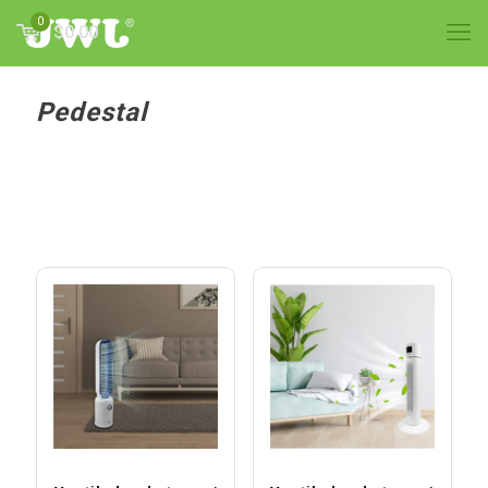
0
$0.00
Pedestal