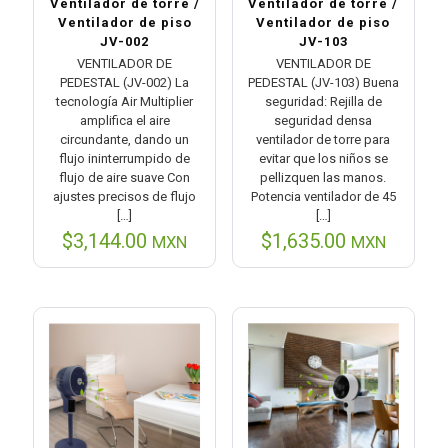
Ventilador de torre /
Ventilador de torre /
Ventilador de piso
Ventilador de piso
JV-002
JV-103
VENTILADOR DE
VENTILADOR DE
PEDESTAL (JV-002) La
PEDESTAL (JV-103) Buena
tecnología Air Multiplier
seguridad: Rejilla de
amplifica el aire
seguridad densa
circundante, dando un
ventilador de torre para
flujo ininterrumpido de
evitar que los niños se
flujo de aire suave Con
pellizquen las manos.
ajustes precisos de flujo
Potencia ventilador de 45
[…]
[…]
$
3,144.00
$
1,635.00
MXN
MXN