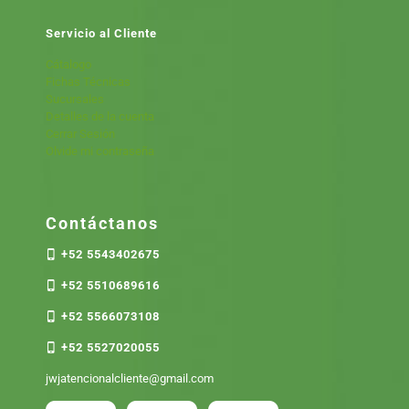
Servicio al Cliente
Cátalogo
Fichas Técnicas
Sucursales
Detalles de la cuenta
Cerrar Sesión
Olvide mi contraseña
Contáctanos
+52 5543402675
+52 5510689616
+52 5566073108
+52 5527020055
jwjatencionalcliente@gmail.com