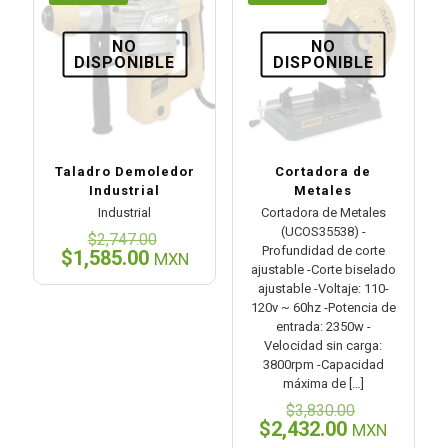
NO
NO
DISPONIBLE
DISPONIBLE
Taladro Demoledor
Cortadora de
Industrial
Metales
Industrial
Cortadora de Metales
(UCOS35538) -
El
$
2,747.00
Profundidad de corte
precio
El
$
1,585.00
MXN
ajustable -Corte biselado
original
precio
ajustable -Voltaje: 110-
era:
actual
120v ~ 60hz -Potencia de
$2,747.00.
es:
entrada: 2350w -
$1,585.00.
Velocidad sin carga:
3800rpm -Capacidad
máxima de
[…]
El
$
3,830.00
precio
El
$
2,432.00
MXN
original
precio