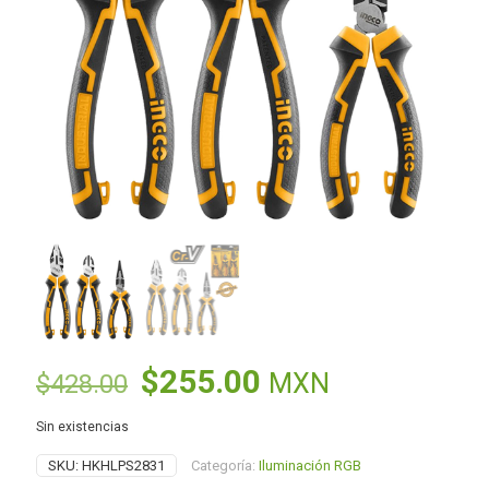
El
El
$
255.00
MXN
$
428.00
precio
precio
Sin existencias
original
actual
SKU:
HKHLPS2831
Categoría:
Iluminación RGB
era:
es: