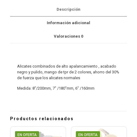
$428.00.
$255.00.
Descripción
Información adicional
Valoraciones
0
Alicates combinados de alto apalancamiento , acabado
negro y pulido, mango de tpr de 2 colores, ahorro del 30%
de fuerza que los alicates normales
Medida: 8″/200mm, 7″ /180″mm, 6″ /160mm
Productos relacionados
EN OFERTA
EN OFERTA