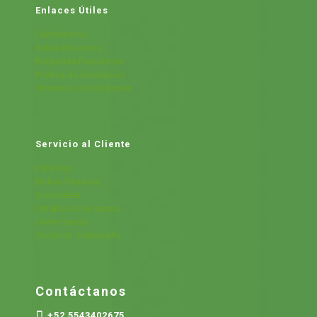
Enlaces Útiles
Contáctanos
Sobre Nosotros
Preguntas Frecuentes
Política de Devolución
Términos y condiciones
Servicio al Cliente
Cátalogo
Fichas Técnicas
Sucursales
Detalles de la cuenta
Cerrar Sesión
Olvide mi contraseña
Contáctanos
+52 5543402675