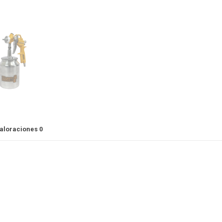
aloraciones
0