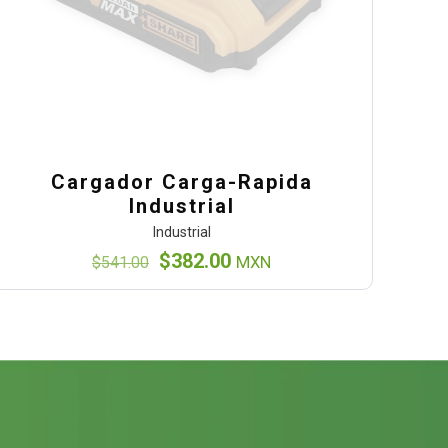
Cargador Carga-Rapida
Industrial
Industrial
El
El
$
382.00
$
541.00
MXN
precio
precio
original
actual
era:
es:
$541.00.
$382.00.