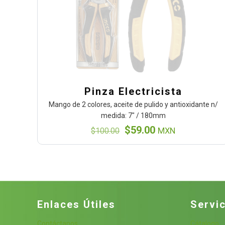
Pinza Electricista
Mango de 2 colores, aceite de pulido y antioxidante n/
medida: 7″ / 180mm
El
El
$
59.00
$
100.00
MXN
precio
precio
original
actual
era:
es:
$100.00.
$59.00.
Enlaces Útiles
Servic
Contáctanos
Cátalogo