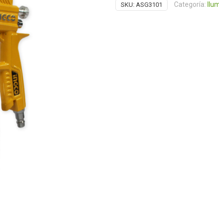
era:
Categoría:
Ilu
SKU:
ASG3101
$377.00.