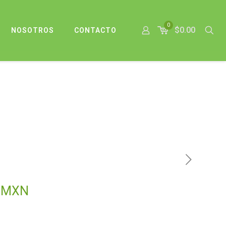
0
$0.00
NOSOTROS
CONTACTO
El
MXN
precio
actual