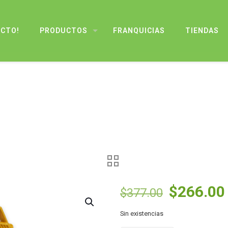
UCTO!
PRODUCTOS
FRANQUICIAS
TIENDAS
El
$
266.00
$
377.00
precio
Sin existencias
original