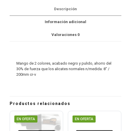
$159.00.
$101.00.
Descripción
Información adicional
Valoraciones
0
Mango de 2 colores, acabado negro y pulido, ahorro del
30% de fuerza que los alicates normales n/medida: 8″ /
200mm cr-v
Productos relacionados
EN OFERTA
EN OFERTA