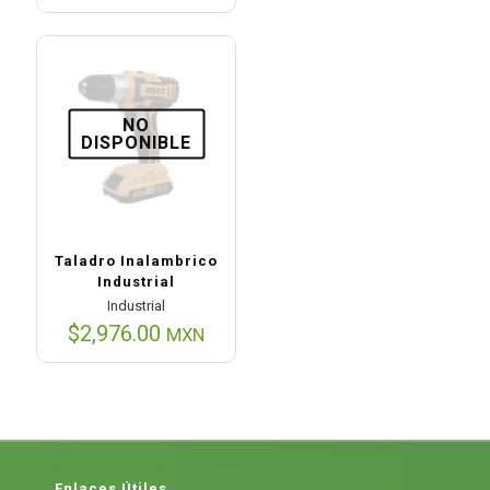
original
precio
era:
actual
$2,014.00.
es:
$1,163.00.
NO
DISPONIBLE
Taladro Inalambrico
Industrial
Industrial
$
2,976.00
MXN
Enlaces Útiles