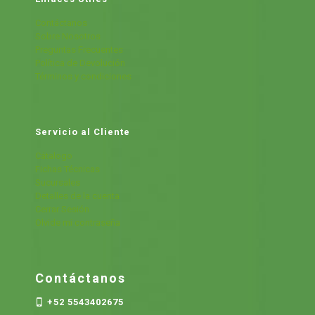
Contáctanos
Sobre Nosotros
Preguntas Frecuentes
Política de Devolución
Términos y condiciones
Servicio al Cliente
Cátalogo
Fichas Técnicas
Sucursales
Detalles de la cuenta
Cerrar Sesión
Olvide mi contraseña
Contáctanos
+52 5543402675