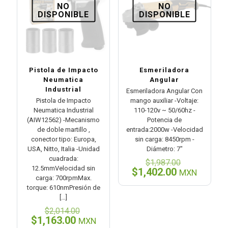
NO
NO
DISPONIBLE
DISPONIBLE
Pistola de Impacto
Esmeriladora
Neumatica
Angular
Industrial
Esmeriladora Angular Con
Pistola de Impacto
mango auxiliar -Voltaje:
Neumatica Industrial
110-120v ~ 50/60hz -
(AIW12562) -Mecanismo
Potencia de
de doble martillo ,
entrada:2000w -Velocidad
conector tipo: Europa,
sin carga: 8450rpm -
USA, Nitto, Italia -Unidad
Diámetro: 7″
cuadrada:
El
$
1,987.00
12.5mmVelocidad sin
precio
El
$
1,402.00
MXN
carga: 700rpmMax.
original
precio
torque: 610nmPresión de
era:
actual
[…]
$1,987.00
es:
El
$1,402.00.
$
2,014.00
precio
El
$
1,163.00
MXN