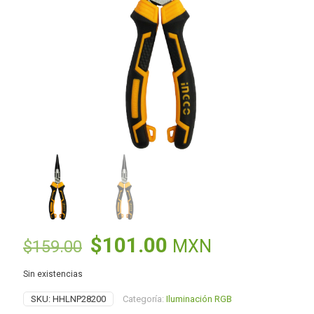
El
El
$
101.00
MXN
$
159.00
precio
precio
Sin existencias
original
actual
SKU:
HHLNP28200
Categoría:
Iluminación RGB
era:
es: