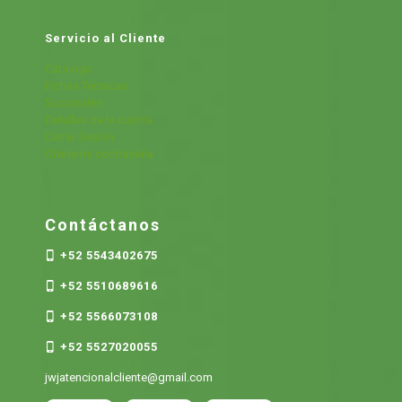
Servicio al Cliente
Cátalogo
Fichas Técnicas
Sucursales
Detalles de la cuenta
Cerrar Sesión
Olvide mi contraseña
Contáctanos
+52 5543402675
+52 5510689616
+52 5566073108
+52 5527020055
jwjatencionalcliente@gmail.com