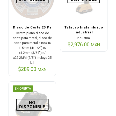
Disco de Corte 25 Pz
Taladro Inalambrico
Industrial
Centro plano disco de
corte para metal, disco de
Industrial
corte para metal e inox n/
$
2,976.00
MXN
115mm (4/ 1/2″) n/
x1.2mm (3/64″) n/
x22.2MM (7/8″) Incluye 25
[…]
$
289.00
MXN
EN OFERTA
NO
DISPONIBLE