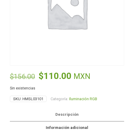
El
El
$
110.00
MXN
$
156.00
precio
precio
Sin existencias
original
actual
SKU:
HMSL03101
Categoría:
Iluminación RGB
era:
es:
$156.00.
$110.00.
Descripción
Información adicional