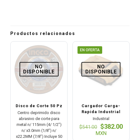
Productos relacionados
EN OFERTA
NO
NO
DISPONIBLE
DISPONIBLE
Disco de Corte 50 Pz
Cargador Carga-
Rapida Industrial
Centro deprimido disco
abrasivo de corte para
Industrial
metal n/ 115mm (4/ 1/2″)
El
El
$
382.00
$
541.00
n/ x3.0mm (1/8″) n/
precio
preci
MXN
x22.2MM (7/8″) Incluye 50
original
actual