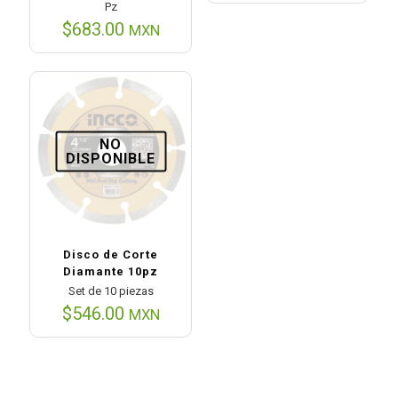
Pz
era:
es:
$541.00.
$382.0
$
683.00
MXN
NO
DISPONIBLE
Disco de Corte
Diamante 10pz
Set de 10 piezas
$
546.00
MXN