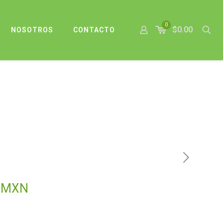
0
$0.00
NOSOTROS
CONTACTO
El
MXN
precio
actual