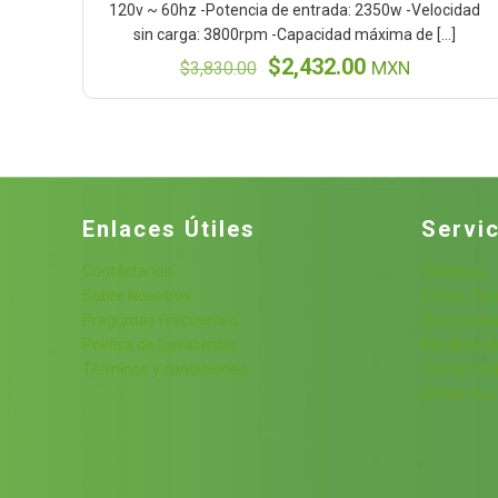
120v ~ 60hz -Potencia de entrada: 2350w -Velocidad
sin carga: 3800rpm -Capacidad máxima de
[…]
El
El
$
2,432.00
$
3,830.00
MXN
precio
precio
original
actual
era:
es:
$3,830.00.
$2,432.00.
Enlaces Útiles
Servic
Contáctanos
Cátalogo
Sobre Nosotros
Fichas Téc
Preguntas Frecuentes
Sucursale
Política de Devolución
Detalles de
Términos y condiciones
Cerrar Ses
Olvide mi 