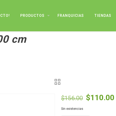
UCTO!
PRODUCTOS
FRANQUICIAS
TIENDAS
100 cm
El
$
110.00
$
156.00
precio
Sin existencias
original