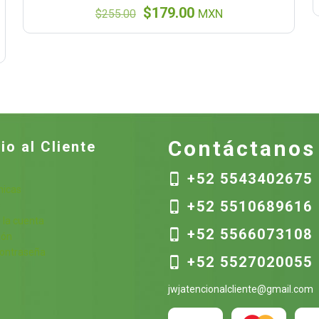
El
El
$
179.00
$
255.00
MXN
precio
precio
original
actual
era:
es:
$255.00.
$179.00.
Contáctanos
io al Cliente
+52 5543402675
nicas
+52 5510689616
s
 la cuenta
+52 5566073108
ión
contraseña
+52 5527020055
jwjatencionalcliente@gmail.com