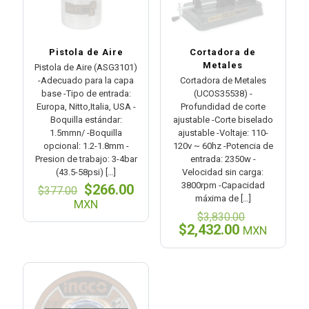
Pistola de Aire
Cortadora de
Metales
Pistola de Aire (ASG3101)
-Adecuado para la capa
Cortadora de Metales
base -Tipo de entrada:
(UCOS35538) -
Europa, Nitto,Italia, USA -
Profundidad de corte
Boquilla estándar:
ajustable -Corte biselado
1.5mmn/ -Boquilla
ajustable -Voltaje: 110-
opcional: 1.2-1.8mm -
120v ~ 60hz -Potencia de
Presion de trabajo: 3-4bar
entrada: 2350w -
(43.5-58psi)
[…]
Velocidad sin carga:
3800rpm -Capacidad
El
El
$
266.00
$
377.00
máxima de
[…]
precio
precio
MXN
original
actual
El
$
3,830.00
era:
es:
precio
El
$
2,432.00
MXN
$377.00.
$266.00.
original
precio
era:
actual
$3,830.00
es:
$2,432.00.