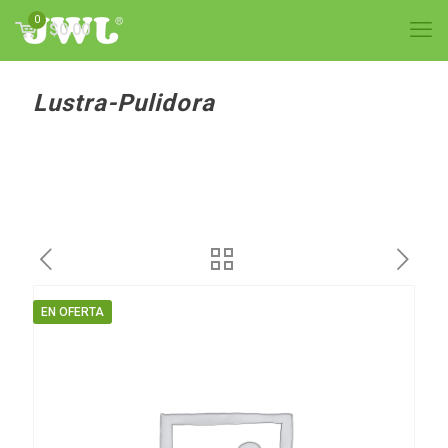
0
$0.00
Lustra-Pulidora
EN OFERTA