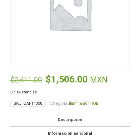
El
El
$
1,506.00
MXN
$
2,611.00
precio
precio
Sin existencias
original
actual
SKU:
UAP14008
Categoría:
Iluminación RGB
era:
es:
$2,611.00.
$1,506.00.
Descripción
Información adicional