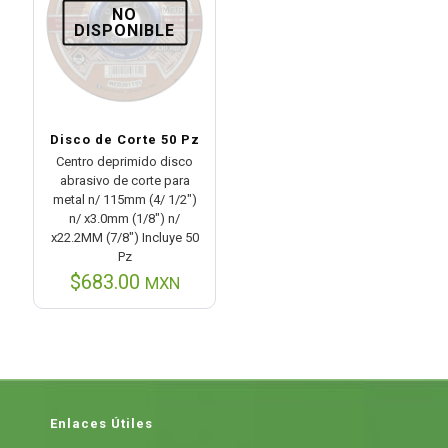
NO
DISPONIBLE
Disco de Corte 50 Pz
Centro deprimido disco
abrasivo de corte para
metal n/ 115mm (4/ 1/2″)
n/ x3.0mm (1/8″) n/
x22.2MM (7/8″) Incluye 50
Pz
$
683.00
MXN
Enlaces Útiles