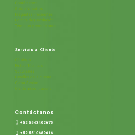
Contáctanos
Sobre Nosotros
Preguntas Frecuentes
Política de Devolución
Términos y condiciones
Servicio al Cliente
Cátalogo
Fichas Técnicas
Sucursales
Detalles de la cuenta
Cerrar Sesión
Olvide mi contraseña
Contáctanos
+52 5543402675
+52 5510689616