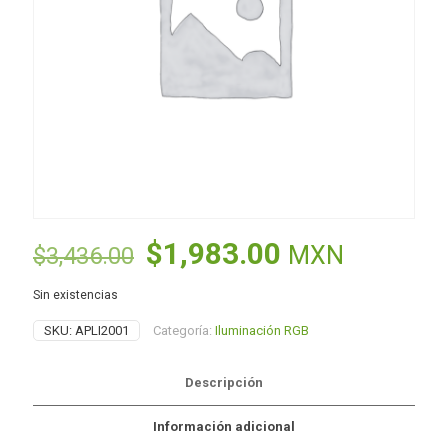
El
El
$
1,983.00
MXN
$
3,436.00
precio
precio
Sin existencias
original
actual
SKU:
APLI2001
Categoría:
Iluminación RGB
era:
es:
$3,436.00.
$1,983.00.
Descripción
Información adicional