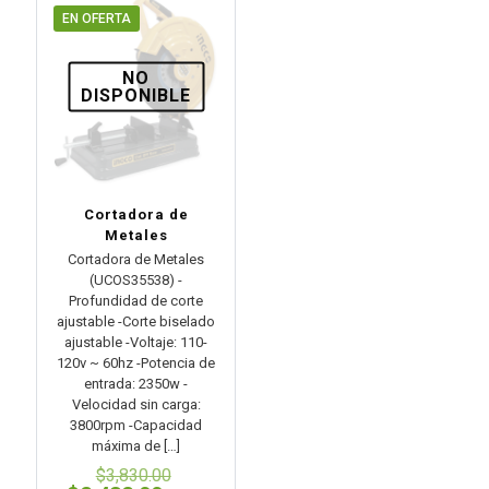
$1,163.00.
EN OFERTA
NO
DISPONIBLE
Cortadora de
Metales
Cortadora de Metales
(UCOS35538) -
Profundidad de corte
ajustable -Corte biselado
ajustable -Voltaje: 110-
120v ~ 60hz -Potencia de
entrada: 2350w -
Velocidad sin carga:
3800rpm -Capacidad
máxima de
[…]
El
$
3,830.00