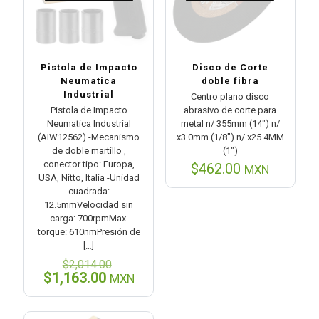
Pistola de Impacto
Disco de Corte
Neumatica
doble fibra
Industrial
Centro plano disco
Pistola de Impacto
abrasivo de corte para
Neumatica Industrial
metal n/ 355mm (14″) n/
(AIW12562) -Mecanismo
x3.0mm (1/8″) n/ x25.4MM
de doble martillo ,
(1″)
conector tipo: Europa,
$
462.00
MXN
USA, Nitto, Italia -Unidad
cuadrada:
12.5mmVelocidad sin
carga: 700rpmMax.
torque: 610nmPresión de
[…]
El
$
2,014.00
precio
El
$
1,163.00
MXN
original
precio
era:
actual
$2,014.00.
es: