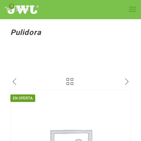
0
$0.00
Pulidora
EN OFERTA