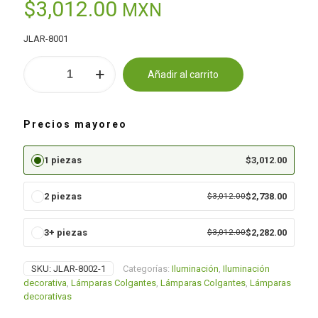
$
3,012.00
MXN
JLAR-8001
Lámpara
Añadir al carrito
de
Alternative:
techo
JLAR-
8002
Precios mayoreo
cantidad
1 piezas
$
3,012.00
2 piezas
$
3,012.00
$
2,738.00
3+ piezas
$
3,012.00
$
2,282.00
SKU:
JLAR-8002-1
Categorías:
Iluminación
,
Iluminación
decorativa
,
Lámparas Colgantes
,
Lámparas Colgantes
,
Lámparas
decorativas