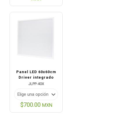
original
actual
era:
es:
$42.00.
$34.00.
Panel LED 60x60cm
Driver integrado
JLPP-40X
$
700.00
MXN