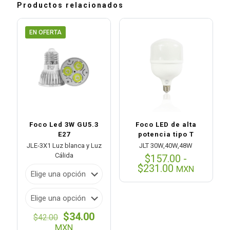
Productos relacionados
EN OFERTA
Foco Led 3W GU5.3
Foco LED de alta
E27
potencia tipo T
JLE-3X1 Luz blanca y Luz
JLT 30W,40W,48W
Cálida
$
157.00
-
Rango
$
231.00
MXN
de
precios:
desde
$157.00
El
El
$
34.00
hasta
$
42.00
precio
precio
$231.00
MXN