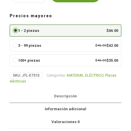
BOTON
DE
TIMBRE
Precios mayoreo
(JTL-
E7613)
cantidad
1 - 2 piezas
$
46.00
3 - 99 piezas
$
46.00
$
42.00
100+ piezas
$
46.00
$
35.00
SKU:
JTL-E7513
Categorías:
MATERIAL ELÉCTRICO
,
Placas
eléctricas
Descripción
Información adicional
Valoraciones
0