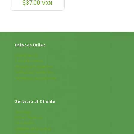
$
37.00
MXN
Enlaces Útiles
Contáctanos
Sobre Nosotros
Preguntas Frecuentes
Política de Devolución
Términos y condiciones
Servicio al Cliente
Cátalogo
Fichas Técnicas
Sucursales
Detalles de la cuenta