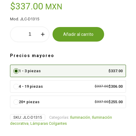
$
337.00
MXN
Mod. JLC-D1315
Lámpara
Añadir al carrito
Colgante
Alternative:
Diamante
Multiforma
cantidad
Precios mayoreo
1 - 3 piezas
$
337.00
4 - 19 piezas
$
337.00
$
306.00
20+ piezas
$
337.00
$
255.00
SKU:
JLC-D1315
Categorías:
Iluminación
,
Iluminación
decorativa
,
Lámparas Colgantes