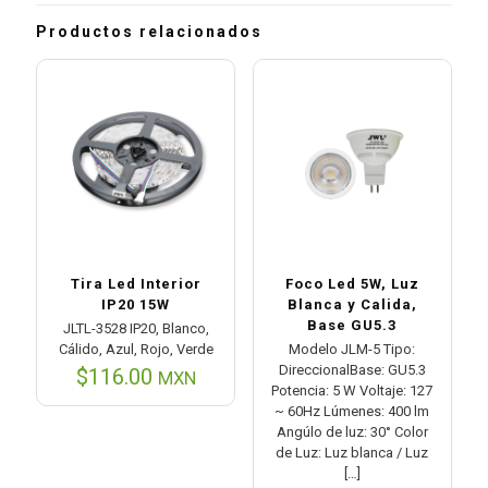
Productos relacionados
Tira Led Interior
Foco Led 5W, Luz
IP20 15W
Blanca y Calida,
Base GU5.3
JLTL-3528 IP20, Blanco,
Cálido, Azul, Rojo, Verde
Modelo JLM-5 Tipo:
DireccionalBase: GU5.3
$
116.00
MXN
Potencia: 5 W Voltaje: 127
~ 60Hz Lúmenes: 400 lm
Angúlo de luz: 30° Color
de Luz: Luz blanca / Luz
[…]