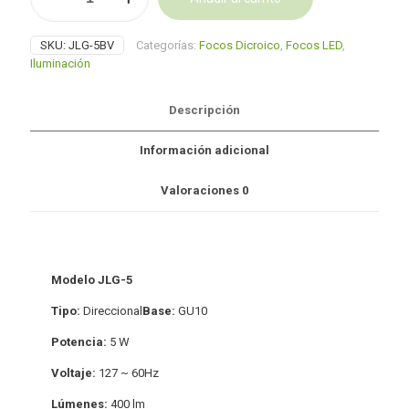
integrada
Alternative:
5W
SKU:
JLG-5BV
Categorías:
Focos Dicroico
,
Focos LED
,
GU10
Iluminación
cantidad
Descripción
Información adicional
Valoraciones
0
Modelo JLG-5
Tipo:
Direccional
Base:
GU10
Potencia:
5 W
Voltaje:
127 ~ 60Hz
Lúmenes:
400 lm