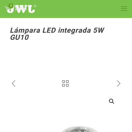
0
$0.00
Lámpara LED integrada 5W
GU10