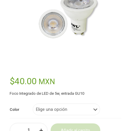
$
40.00
MXN
Foco Integrado de LED de 5w, entrada GU10
Color
Lámpara
Añadir al carrito
LED