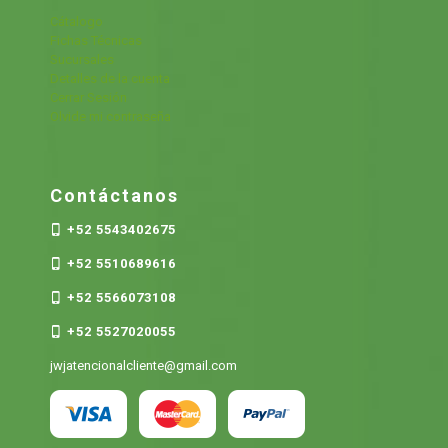
Cátalogo
Fichas Técnicas
Sucursales
Detalles de la cuenta
Cerrar Sesión
Olvide mi contraseña
Contáctanos
+52 5543402675
+52 5510689616
+52 5566073108
+52 5527020055
jwjatencionalcliente@gmail.com