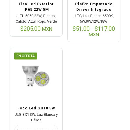
Tira Led Exterior
Plaf?n Empotrado
IP65 22W 5M
Driver Integrado
JLTL-5050 22W, Blanco,
JLTC, Luz Blanca 6500K,
Cálido, Azul, Rojo, Verde
6W,9W,12W,18W
Rang
$
205.00
$
51.00
-
$
117.00
MXN
de
MXN
preci
desd
$51.0
hasta
EN OFERTA
$117.
Foco Led GU10 3W
JLG-3X1 3W, Luz Blanca y
Cálida