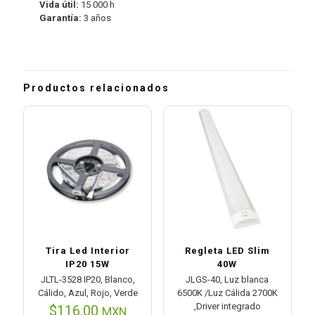
Vida útil:
15 000 h
Garantía:
3 años
Productos relacionados
Tira Led Interior
Regleta LED Slim
IP20 15W
40W
JLTL-3528 IP20, Blanco,
JLGS-40, Luz blanca
Cálido, Azul, Rojo, Verde
6500K /Luz Cálida 2700K
,Driver integrado
$
116.00
MXN