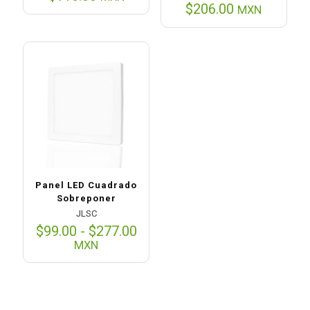
$
206.00
MXN
Panel LED Cuadrado
Sobreponer
JLSC
Rango
$
99.00
-
$
277.00
de
MXN
precios:
desde
$99.00
hasta
$277.00