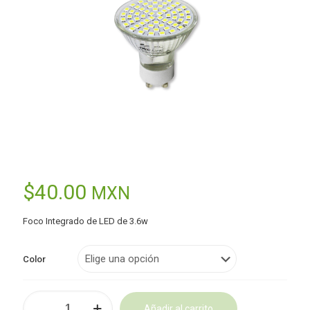
$
40.00
MXN
Foco Integrado de LED de 3.6w
Color
Lámpara
Añadir al carrito
de