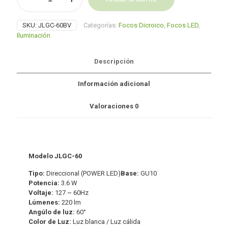
LED
Alternative:
integrada
SKU:
JLGC-60BV
Categorías:
Focos Dicroico
,
Focos LED
,
GU10
Iluminación
3.6
W
60
Descripción
LEDS
cantidad
Información adicional
Valoraciones
0
Modelo JLGC-60
Tipo:
Direccional (POWER LED)
Base:
GU10
Potencia:
3.6 W
Voltaje:
127 ~ 60Hz
Lúmenes:
220 lm
Angúlo de luz:
60°
Color de Luz:
Luz blanca / Luz cálida