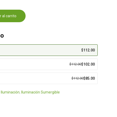
 al carrito
eo
$
112.00
$
112.00
$
102.00
$
112.00
$
85.00
:
Iluminación
,
Iluminación Sumergible