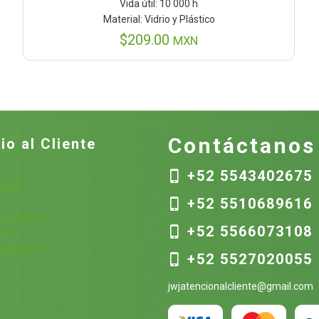
Vida útil: 10 000 h
Material: Vidrio y Plástico
$
209.00
MXN
Contáctanos
io al Cliente
+52 5543402675
nicas
+52 5510689616
s
 la cuenta
+52 5566073108
ión
contraseña
+52 5527020055
jwjatencionalcliente@gmail.com