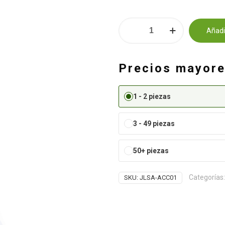
CONTROL
Añadir
REMOTO
Alternative:
PARA
LAMPARA
Precios mayor
SUMERGIBLE
cantidad
1 - 2 piezas
3 - 49 piezas
50+ piezas
Categorías
SKU:
JLSA-ACC01