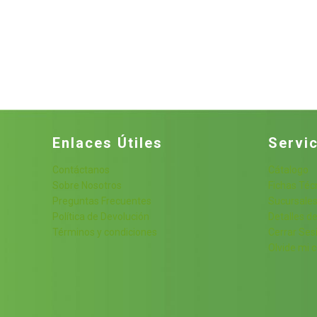
Enlaces Útiles
Servic
Contáctanos
Cátalogo
Sobre Nosotros
Fichas Téc
Preguntas Frecuentes
Sucursale
Política de Devolución
Detalles de
Términos y condiciones
Cerrar Ses
Olvide mi 