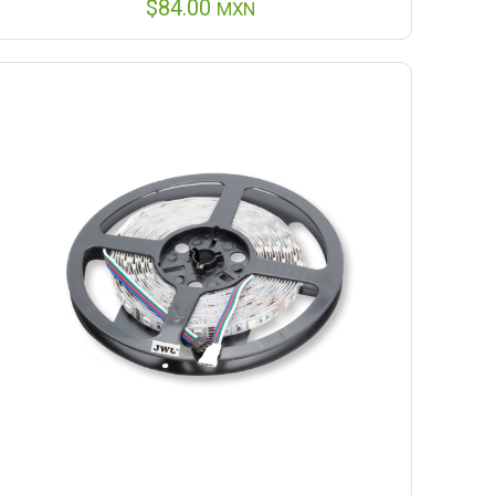
$
84.00
MXN