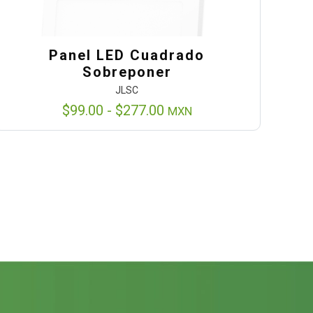
Panel LED Cuadrado
Sobreponer
JLSC
Rango
$
99.00
-
$
277.00
MXN
de
precios:
desde
$99.00
hasta
$277.00