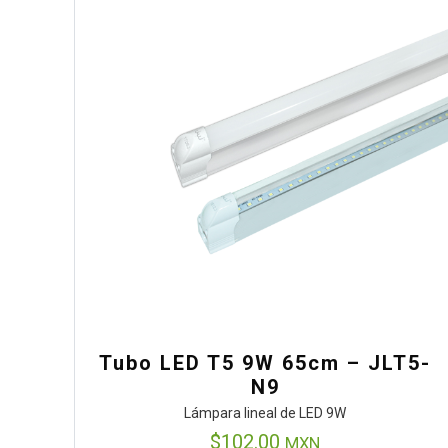
Tubo LED T5 9W 65cm – JLT5-
N9
Lámpara lineal de LED 9W
$
102.00
MXN