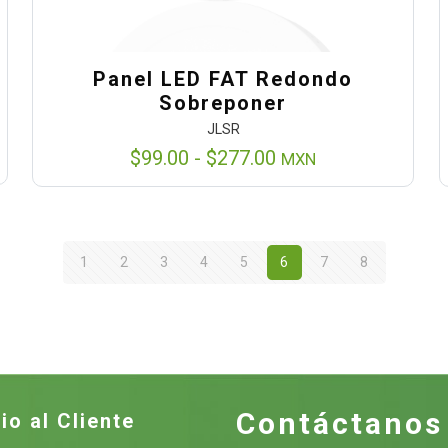
Panel LED FAT Redondo
Sobreponer
JLSR
Rango
$
99.00
-
$
277.00
MXN
de
precios:
desde
$99.00
1
2
3
4
5
6
7
8
hasta
$277.00
Contáctanos
io al Cliente