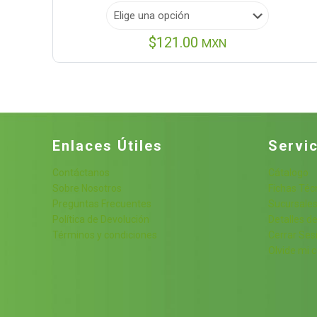
$
121.00
MXN
Enlaces Útiles
Servic
Contáctanos
Cátalogo
Sobre Nosotros
Fichas Téc
Preguntas Frecuentes
Sucursale
Política de Devolución
Detalles de
Términos y condiciones
Cerrar Ses
Olvide mi 