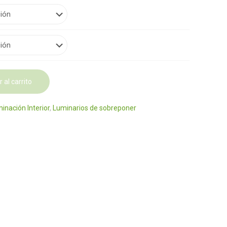
desde
$99.00
hasta
$277.00
 al carrito
minación Interior
,
Luminarios de sobreponer