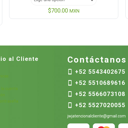
$
700.00
MXN
Contáctanos
io al Cliente
+52 5543402675
nicas
+52 5510689616
s
 la cuenta
+52 5566073108
ión
contraseña
+52 5527020055
jwjatencionalcliente@gmail.com