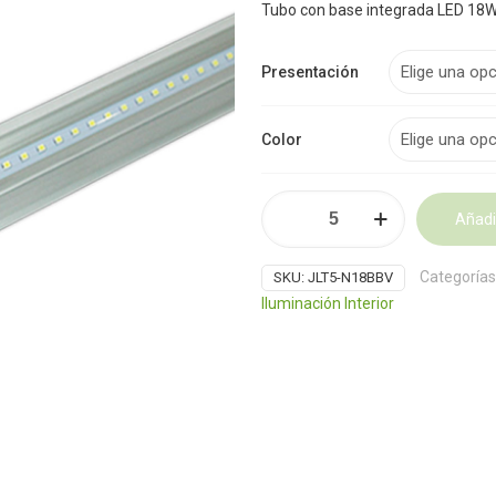
Tubo con base integrada LED 18
Presentación
Color
Tubo
Añadir
LED
T5
Alternative:
18W
Categorías
SKU:
JLT5-N18BBV
120
Iluminación Interior
cm
cantidad