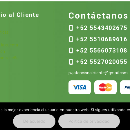
$61.00
Contáctanos
io al Cliente
+52 5543402675
nicas
+52 5510689616
s
 la cuenta
+52 5566073108
ión
contraseña
+52 5527020055
jwjatencionalcliente@gmail.com
 la mejor experiencia al usuario en nuestra web. Si sigues utilizando 
De acuerdo
Política de privacidad