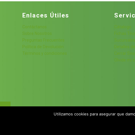
Enlaces Útiles
Servic
Contáctanos
Cátalogo
Sobre Nosotros
Fichas Téc
Preguntas Frecuentes
Sucursale
Política de Devolución
Detalles de
Términos y condiciones
Cerrar Ses
Olvide mi 
Utilizamos cookies para asegurar que damos
© 2023 JWJ Comercial México S.A. de C.V.