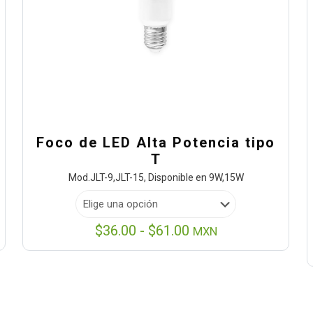
Foco de LED Alta Potencia tipo
T
Mod.JLT-9,JLT-15, Disponible en 9W,15W
Rango
$
36.00
-
$
61.00
MXN
de
precios:
desde
$36.00
hasta