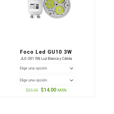
Foco Led GU10 3W
JLG-3X1 3W, Luz Blanca y Cálida
El
El
$
14.00
$
35.00
MXN
precio
precio
original
actual
era:
es:
$35.00.
$14.00.