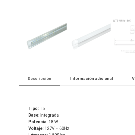
Descripción
Información adicional
V
Tipo:
T5
Base:
Integrada
Potencia:
18 W
Voltaje:
127V ~ 60Hz
Lúmenes:
1 500 lm