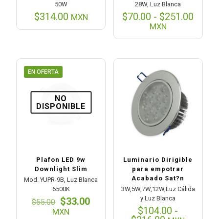
50W
28W, Luz Blanca
Rang
$
314.00
$
70.00
-
$
251.00
MXN
de
MXN
preci
desd
$70.0
hasta
$251.
EN OFERTA
NO
DISPONIBLE
Plafon LED 9w
Luminario Dirigible
Downlight Slim
para empotrar
Acabado Sat?n
Mod. YUPR-9B, Luz Blanca
6500K
3W,5W,7W,12W,Luz Cálida
y Luz Blanca
El
El
$
33.00
$
55.00
precio
precio
$
104.00
-
MXN