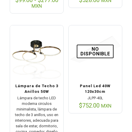
MXN
de
MXN
precios:
desde
$99.00
hasta
$277.00
NO
DISPONIBLE
Lámpara de Techo 3
Panel Led 40W
Anillos 50W
120x30cm
Lámpara de techo LED
JLPP-40L
moderna circulos
$
752.00
MXN
minimalista, lámpara de
techo de 3 anillos, uso en
interiores, adecuada para
sala de estar, dormitorio,
cocina, comedor, diseño