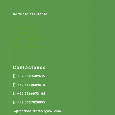
Servicio al Cliente
Cátalogo
Fichas Técnicas
Sucursales
Detalles de la cuenta
Cerrar Sesión
Olvide mi contraseña
Contáctanos
+52 5543402675
+52 5510689616
+52 5566073108
+52 5527020055
jwjatencionalcliente@gmail.com