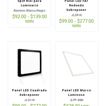
Spot Riel para
Panel LED FAT
Luminario
Redondo
Sobreponer
Aluminio Blanco/Negro
JLSR-N
Rango
$
92.00
-
$
139.00
de
Rang
$
99.00
-
$
277.00
MXN
precios:
de
MXN
desde
preci
$92.00
desd
hasta
$99.0
$139.00
hasta
$277.
Panel LED Cuadrado
Panel LED Marco
Sobreponer
Luminoso
JLSC-N
JLPP-40M
Rango
$
99.00
-
$
277.00
$
528.00