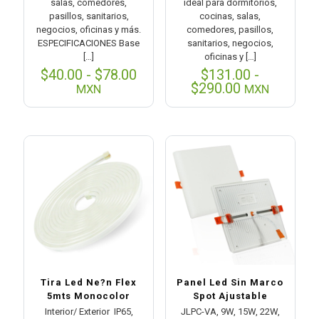
salas, comedores,
ideal para dormitorios,
pasillos, sanitarios,
cocinas, salas,
negocios, oficinas y más.
comedores, pasillos,
ESPECIFICACIONES Base
sanitarios, negocios,
[…]
oficinas y
[…]
Rango
$
40.00
-
$
78.00
$
131.00
-
de
Rango
$
290.00
MXN
MXN
precios:
de
desde
precios:
$40.00
desde
hasta
$131.00
$78.00
hasta
$290.00
Tira Led Ne?n Flex
Panel Led Sin Marco
5mts Monocolor
Spot Ajustable
Interior/ Exterior IP65,
JLPC-VA, 9W, 15W, 22W,