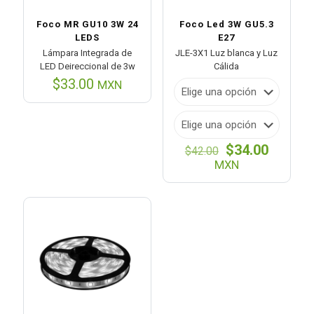
Foco MR GU10 3W 24
Foco Led 3W GU5.3
LEDS
E27
Lámpara Integrada de
JLE-3X1 Luz blanca y Luz
LED Deireccional de 3w
Cálida
$
33.00
MXN
El
El
$
34.00
$
42.00
precio
precio
MXN
original
actual
era:
es:
$42.00.
$34.00.