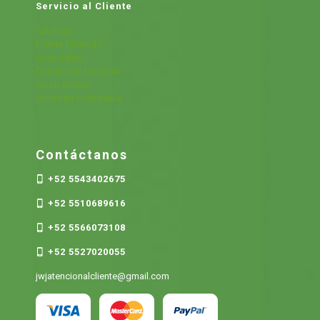
Servicio al Cliente
Cátalogo
Fichas Técnicas
Sucursales
Detalles de la cuenta
Cerrar Sesión
Olvide mi contraseña
Contáctanos
+52 5543402675
+52 5510689616
+52 5566073108
+52 5527020055
jwjatencionalcliente@gmail.com