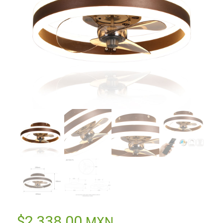
$
2,338.00
MXN