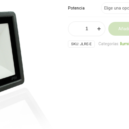
Potencia
Reflector
Añadir
LED
cantidad
Alternative:
Categorías:
Ilumi
SKU:
JLRE-E