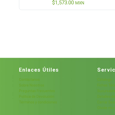
$
1,573.00
MXN
Enlaces Útiles
Servic
Contáctanos
Cátalogo
Sobre Nosotros
Fichas Téc
Preguntas Frecuentes
Sucursale
Política de Devolución
Detalles de
Términos y condiciones
Cerrar Ses
Olvide mi 