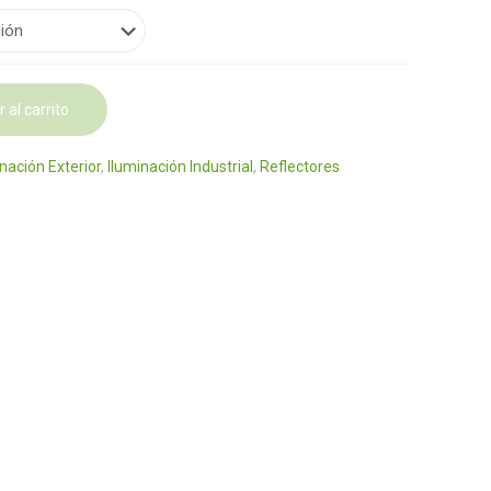
desde
$153.00
hasta
$1,109.00
 al carrito
nación Exterior
,
Iluminación Industrial
,
Reflectores