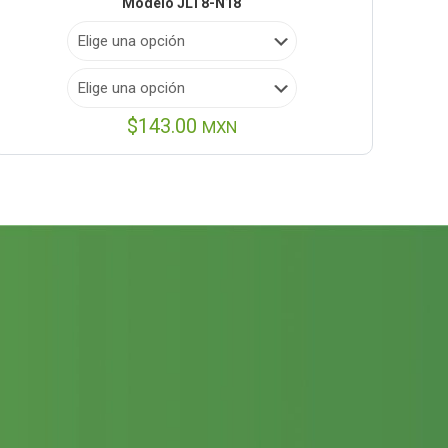
Modelo JLT8-N18
$
143.00
MXN