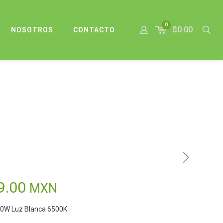
0
$0.00
NOSOTROS
CONTACTO
Rango
9.00
MXN
de
00W Luz Blanca 6500K
precios: