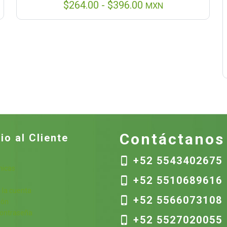
Rango
$
264.00
-
$
396.00
MXN
de
precios:
desde
$264.00
hasta
$396.00
Contáctanos
io al Cliente
+52 5543402675
nicas
+52 5510689616
s
 la cuenta
+52 5566073108
ión
contraseña
+52 5527020055