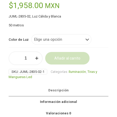
$
1,958.00
MXN
JUML-2835-02, Luz Cálida y Blanca
50 metros
Color de Luz
Manguera
Añadir al carrito
LED
3
Alternative:
leds
SKU:
JUML-2835-02-1
Categorías:
Iluminación
,
Tiras y
Líneas
Mangueras Led
50M
cantidad
Descripción
Información adicional
Valoraciones
0