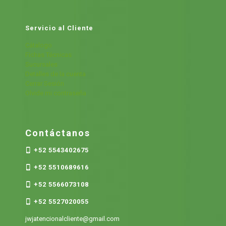
Servicio al Cliente
Cátalogo
Fichas Técnicas
Sucursales
Detalles de la cuenta
Cerrar Sesión
Olvide mi contraseña
Contáctanos
+52 5543402675
+52 5510689616
+52 5566073108
+52 5527020055
jwjatencionalcliente@gmail.com