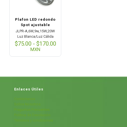
Plafon LED redondo
Spot ajustable
JLPR-A,6W,9w,15W,20W
Luz Blanca/Luz Cálida
Rango
$
75.00
-
$
170.00
de
MXN
precios:
desde
$75.00
hasta
$170.00
Enlaces Útiles
Contáctanos
Sobre Nosotros
Preguntas Frecuentes
Política de Devolución
Términos y condiciones