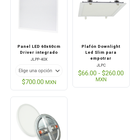
Panel LED 60x60cm
Plafón Downlight
Driver integrado
Led Slim para
empotrar
JLPP-40X
JLPC
Rang
$
66.00
-
$
260.00
de
MXN
$
700.00
MXN
preci
desd
$66.0
hasta
$260.