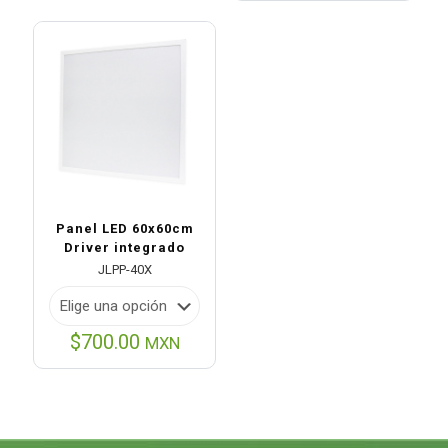
era:
es:
$35.00.
$14.00.
Panel LED 60x60cm
Driver integrado
JLPP-40X
$
700.00
MXN