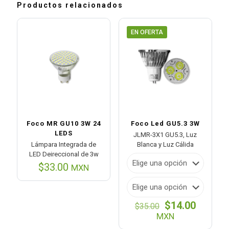
Productos relacionados
EN OFERTA
Foco MR GU10 3W 24
Foco Led GU5.3 3W
LEDS
JLMR-3X1 GU5.3, Luz
Lámpara Integrada de
Blanca y Luz Cálida
LED Deireccional de 3w
$
33.00
MXN
El
El
$
14.00
$
35.00
precio
precio
MXN
original
actual