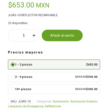
$
653.00
MXN
JLMG-10 REFLECTOR RECARGABLE.
20 disponibles
REFLECTOR
Añadir al carrito
LED
Alternative:
RECARGABLE
40W
cantidad
Precios mayoreo
1 - 2 piezas
$
653.00
3 - 9 piezas
$
653.00
$
594.00
10+ piezas
$
653.00
$
495.00
SKU:
JLMG-10
Categorías:
Iluminación
,
Iluminación Exterior
,
Lámparas de Emergencia
,
Reflectores