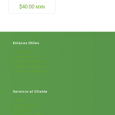
$
40.00
MXN
Enlaces Útiles
Contáctanos
Sobre Nosotros
Preguntas Frecuentes
Política de Devolución
Términos y condiciones
Servicio al Cliente
Cátalogo
Fichas Técnicas
Sucursales
Detalles de la cuenta