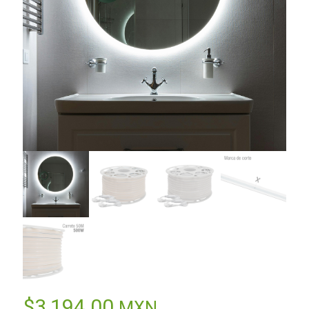
$
3,194.00
MXN