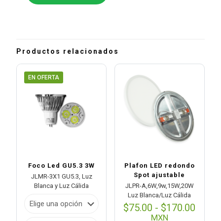
Productos relacionados
EN OFERTA
Foco Led GU5.3 3W
Plafon LED redondo
Spot ajustable
JLMR-3X1 GU5.3, Luz
Blanca y Luz Cálida
JLPR-A,6W,9w,15W,20W
Luz Blanca/Luz Cálida
Rang
$
75.00
-
$
170.00
de
MXN