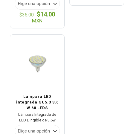
preci
desd
El
El
$
14.00
$75.0
$
35.00
precio
precio
hasta
MXN
original
actual
$170.
era:
es:
$35.00.
$14.00.
Lámpara LED
integrada GU5.3 3.6
W 60 LEDS
Lámpara Integrada de
LED Dirigible de 3.6w