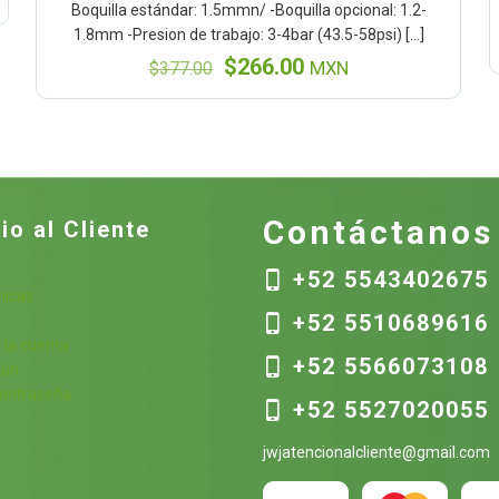
Boquilla estándar: 1.5mmn/ -Boquilla opcional: 1.2-
1.8mm -Presion de trabajo: 3-4bar (43.5-58psi)
[…]
El
El
$
266.00
$
377.00
MXN
precio
precio
original
actual
era:
es:
$377.00.
$266.00.
Contáctanos
io al Cliente
+52 5543402675
nicas
+52 5510689616
s
 la cuenta
+52 5566073108
ión
contraseña
+52 5527020055
jwjatencionalcliente@gmail.com