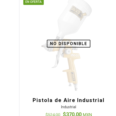
EN OFERTA
NO DISPONIBLE
Pistola de Aire Industrial
Industrial
El
El
$
370.00
$
524.00
MXN