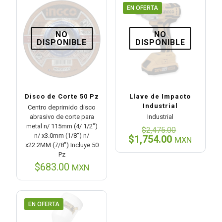
EN OFERTA
NO
NO
DISPONIBLE
DISPONIBLE
Disco de Corte 50 Pz
Llave de Impacto
Industrial
Centro deprimido disco
abrasivo de corte para
Industrial
metal n/ 115mm (4/ 1/2″)
El
$
2,475.00
n/ x3.0mm (1/8″) n/
precio
El
$
1,754.00
MXN
x22.2MM (7/8″) Incluye 50
original
precio
Pz
era:
actual
$2,475.00
$
683.00
es:
MXN
$1,754.00.
EN OFERTA