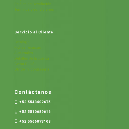
Política de Devolución
Términos y condiciones
Servicio al Cliente
Cátalogo
Fichas Técnicas
Sucursales
Detalles de la cuenta
Cerrar Sesión
Olvide mi contraseña
Contáctanos
+52 5543402675
+52 5510689616
+52 5566073108