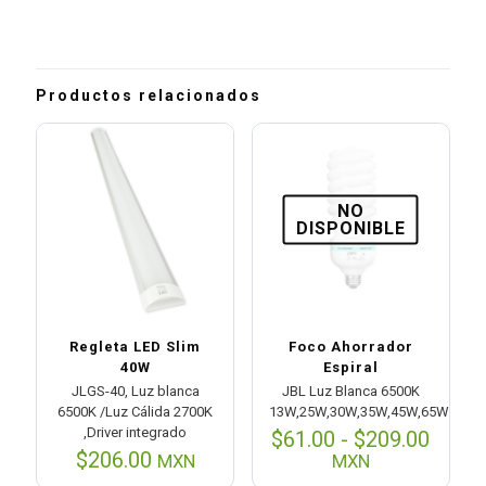
Productos relacionados
NO
DISPONIBLE
Regleta LED Slim
Foco Ahorrador
40W
Espiral
JLGS-40, Luz blanca
JBL Luz Blanca 6500K
6500K /Luz Cálida 2700K
13W,25W,30W,35W,45W,65W
,Driver integrado
Rang
$
61.00
-
$
209.00
de
$
206.00
MXN
MXN
preci