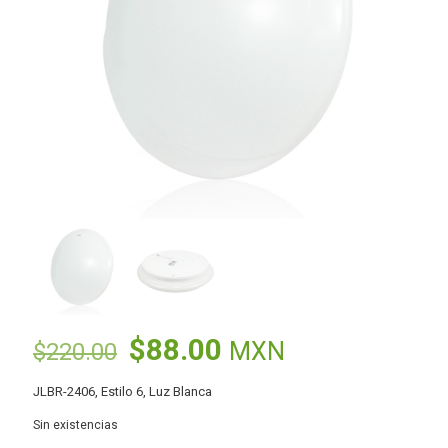
El
El
$
88.00
MXN
$
220.00
precio
precio
JLBR-2406, Estilo 6, Luz Blanca
original
actual
Sin existencias
era:
es: