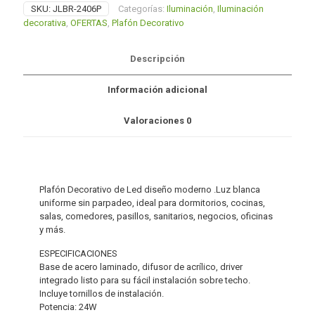
$220.00.
$88.00.
SKU:
JLBR-2406P
Categorías:
Iluminación
,
Iluminación
decorativa
,
OFERTAS
,
Plafón Decorativo
Descripción
Información adicional
Valoraciones
0
Plafón Decorativo de Led diseño moderno .Luz blanca
uniforme sin parpadeo, ideal para dormitorios, cocinas,
salas, comedores, pasillos, sanitarios, negocios, oficinas
y más.
ESPECIFICACIONES
Base de acero laminado, difusor de acrílico, driver
integrado listo para su fácil instalación sobre techo.
Incluye tornillos de instalación.
Potencia: 24W