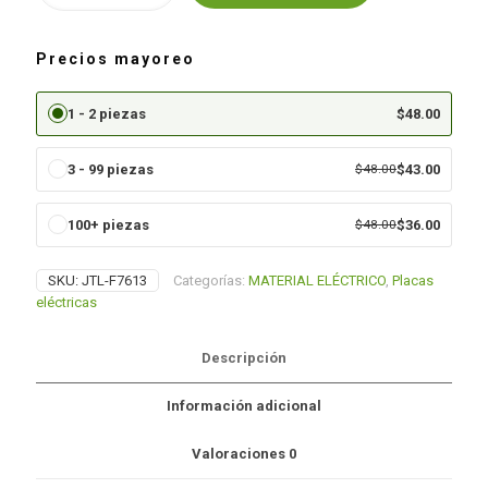
BOTON
DE
TIMBRE
Precios mayoreo
(JTL-
F7613)
cantidad
1 - 2 piezas
$
48.00
3 - 99 piezas
$
48.00
$
43.00
100+ piezas
$
48.00
$
36.00
SKU:
JTL-F7613
Categorías:
MATERIAL ELÉCTRICO
,
Placas
eléctricas
Descripción
Información adicional
Valoraciones
0