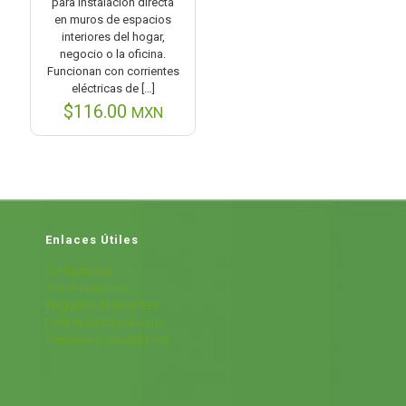
para instalación directa
en muros de espacios
interiores del hogar,
negocio o la oficina.
Funcionan con corrientes
eléctricas de
[…]
$
116.00
MXN
Enlaces Útiles
Contáctanos
Sobre Nosotros
Preguntas Frecuentes
Política de Devolución
Términos y condiciones