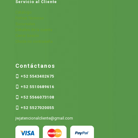
Servicio al Cliente
Cátalogo
Fichas Técnicas
Sucursales
Detalles de la cuenta
Cerrar Sesión
Olvide mi contraseña
Contáctanos
+52 5543402675
+52 5510689616
+52 5566073108
+52 5527020055
jwjatencionalcliente@gmail.com