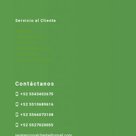
Servicio al Cliente
Cátalogo
Fichas Técnicas
Sucursales
Detalles de la cuenta
Cerrar Sesión
Olvide mi contraseña
Contáctanos
+52 5543402675
+52 5510689616
+52 5566073108
+52 5527020055
jwjatencionalcliente@gmail.com