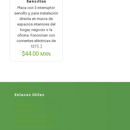
Sencillos
Placa con 3 interruptor
sencillo y, para instalación
directa en muros de
espacios interiores del
hogar, negocio o la
oficina. Funcionan con
corrientes eléctricas de
127
[…]
$
44.00
MXN
Enlaces Útiles
Contáctanos
Sobre Nosotros
Preguntas Frecuentes
Política de Devolución
Términos y condiciones