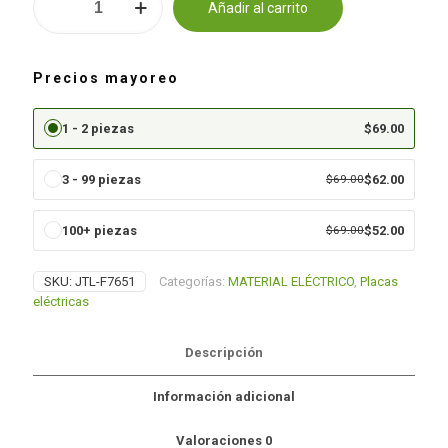
Añadir al carrito
CON
Alternative:
2
INTERRUPTORES
Y
Precios mayoreo
UN
TOMA
CORRIENTE
1 - 2 piezas
$
69.00
(JTL-
F7651)
3 - 99 piezas
$
69.00
$
62.00
cantidad
100+ piezas
$
69.00
$
52.00
SKU:
JTL-F7651
Categorías:
MATERIAL ELÉCTRICO
,
Placas
eléctricas
Descripción
Información adicional
Valoraciones
0