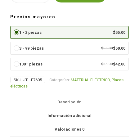
2
INTERRUPTORES
SENCILLOS
Precios mayoreo
cantidad
1 - 2 piezas
$
55.00
3 - 99 piezas
$
55.00
$
50.00
100+ piezas
$
55.00
$
42.00
SKU:
JTL-F7605
Categorías:
MATERIAL ELÉCTRICO
,
Placas
eléctricas
Descripción
Información adicional
Valoraciones
0