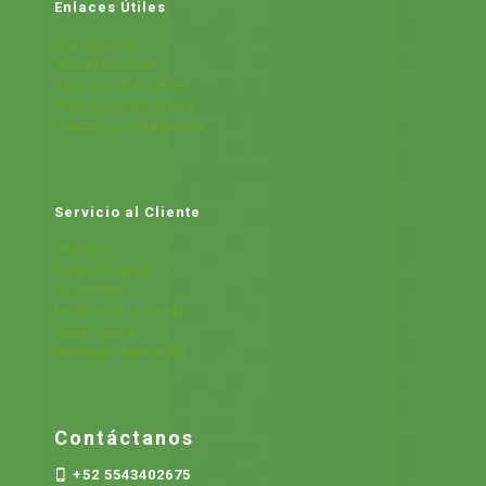
Enlaces Útiles
Contáctanos
Sobre Nosotros
Preguntas Frecuentes
Política de Devolución
Términos y condiciones
Servicio al Cliente
Cátalogo
Fichas Técnicas
Sucursales
Detalles de la cuenta
Cerrar Sesión
Olvide mi contraseña
Contáctanos
+52 5543402675