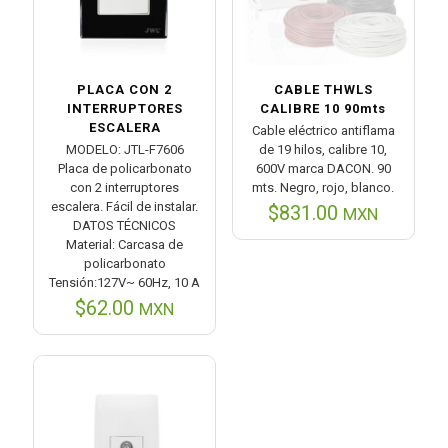
PLACA CON 2
CABLE THWLS
INTERRUPTORES
CALIBRE 10 90mts
ESCALERA
Cable eléctrico antiflama
MODELO: JTL-F7606
de 19 hilos, calibre 10,
Placa de policarbonato
600V marca DACON. 90
con 2 interruptores
mts. Negro, rojo, blanco.
escalera. Fácil de instalar.
$
831.00
MXN
DATOS TÉCNICOS
Material: Carcasa de
policarbonato
Tensión:127V~ 60Hz, 10 A
$
62.00
MXN