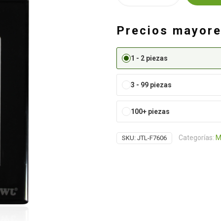
2
INTERRUPTORES
Precios mayor
ESCALERA
cantidad
1 - 2 piezas
3 - 99 piezas
100+ piezas
Categorías:
M
SKU:
JTL-F7606