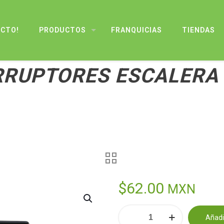
UCTO!
PRODUCTOS
FRANQUICIAS
TIENDAS
ERRUPTORES ESCALERA
$
62.00
MXN
PLACA
Añadir
CON
Alternative: