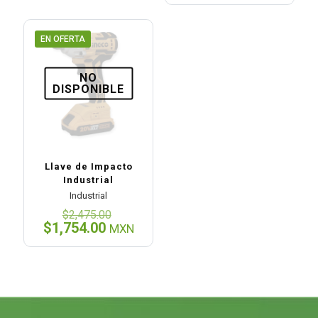
era:
actual
$3,830.00
es:
$2,432.00.
EN OFERTA
NO
DISPONIBLE
Llave de Impacto
Industrial
Industrial
El
$
2,475.00
precio
El
$
1,754.00
MXN
original
precio
era:
actual
$2,475.00.
es:
$1,754.00.