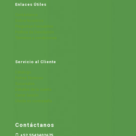
Enlaces Útiles
Contáctanos
Sobre Nosotros
Preguntas Frecuentes
Política de Devolución
Términos y condiciones
Servicio al Cliente
Cátalogo
Fichas Técnicas
Sucursales
Detalles de la cuenta
Cerrar Sesión
Olvide mi contraseña
Contáctanos
+52 5543402675