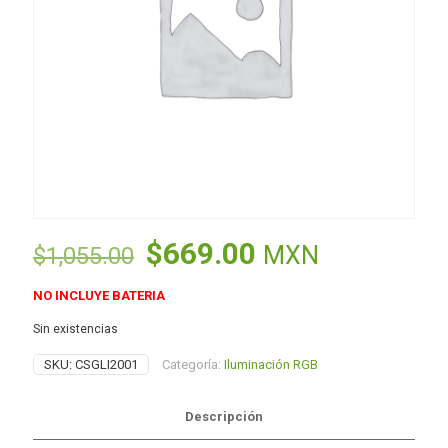
El
El
$
669.00
MXN
$
1,055.00
precio
precio
NO INCLUYE BATERIA
original
actual
Sin existencias
era:
es:
$1,055.00.
$669.00.
SKU:
CSGLI2001
Categoría:
Iluminación RGB
Descripción