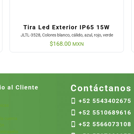
Tira Led Exterior IP65 15W
JLTL-3528, Colores blanco, cálido, azul, rojo, verde
$
168.00
MXN
Contáctanos
io al Cliente
+52 5543402675
nicas
+52 5510689616
 la cuenta
+52 5566073108
ión
contraseña