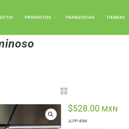
DUCTO!
PRODUCTOS
FRANQUICIAS
TIENDAS
minoso
$
528.00
MXN
JLPP-40M