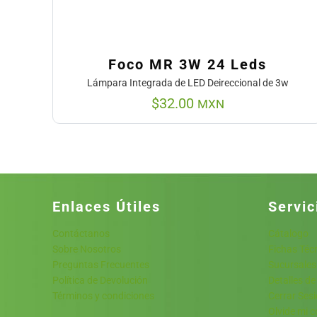
Foco MR 3W 24 Leds
Lámpara Integrada de LED Deireccional de 3w
$
32.00
MXN
Enlaces Útiles
Servic
Contáctanos
Cátalogo
Sobre Nosotros
Fichas Téc
Preguntas Frecuentes
Sucursales
Política de Devolución
Detalles de
Términos y condiciones
Cerrar Ses
Olvide mi 