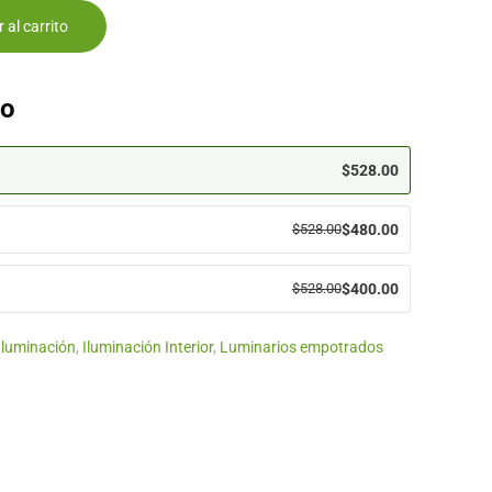
 al carrito
eo
$
528.00
$
528.00
$
480.00
$
528.00
$
400.00
Iluminación
,
Iluminación Interior
,
Luminarios empotrados