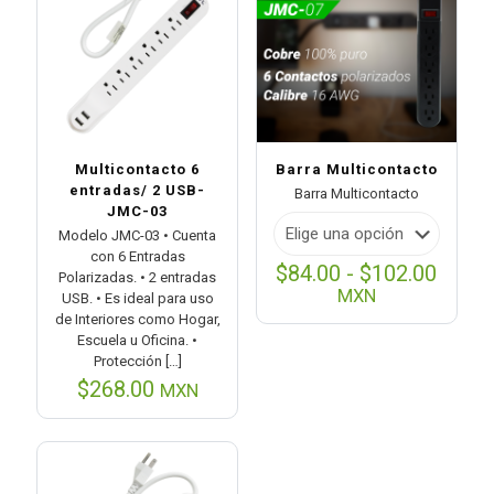
Multicontacto 6
Barra Multicontacto
entradas/ 2 USB-
Barra Multicontacto
JMC-03
Modelo JMC-03 • Cuenta
con 6 Entradas
Rang
$
84.00
-
$
102.00
Polarizadas. • 2 entradas
de
MXN
USB. • Es ideal para uso
preci
de Interiores como Hogar,
desd
Escuela u Oficina. •
$84.0
Protección
[…]
hasta
$
268.00
MXN
$102.