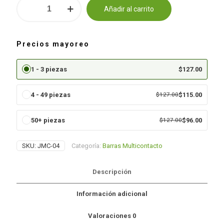
Multicontacto
Añadir al carrito
6
Alternative:
entradas
-
JMC-
Precios mayoreo
04
cantidad
1 - 3 piezas
$
127.00
4 - 49 piezas
$
127.00
$
115.00
50+ piezas
$
127.00
$
96.00
SKU:
JMC-04
Categoría:
Barras Multicontacto
Descripción
Información adicional
Valoraciones
0