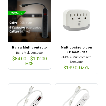
Barra Multicontacto
Multicontacto con
luz nocturna
Barra Multicontacto
JMC-06 Multicontacto
Rango
$
84.00
-
$
102.00
Nocturno
de
MXN
precios:
$
139.00
MXN
desde
$84.00
hasta
$102.00