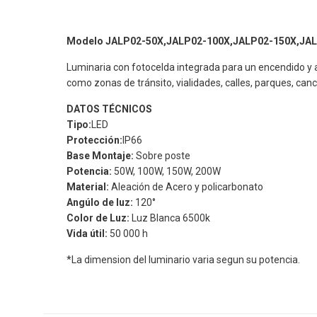
Modelo JALP02-50X,JALP02-100X,JALP02-150X,JAL
Luminaria con fotocelda integrada para un encendido y ap
como zonas de tránsito, vialidades, calles, parques, canc
DATOS TÉCNICOS
Tipo:
LED
Protección:
IP66
Base Montaje:
Sobre poste
Potencia:
50W, 100W, 150W, 200W
Material:
Aleación de Acero y policarbonato
Angúlo de luz:
120°
Color de Luz:
Luz Blanca 6500k
Vida útil:
50 000 h
*La dimension del luminario varia segun su potencia.