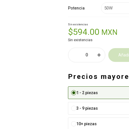
Potencia
Sin existencias
$
594.00
MXN
Sin existencias
Luminario
Añadir
Suburbano
con
Alternative:
Fotocelda
Precios mayor
cantidad
1 - 2 piezas
3 - 9 piezas
10+ piezas