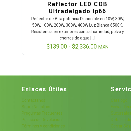
Reflector LED COB
Ultradelgado Ip66
Reflector de Alta potencia Disponible en 10W, 30W,
50W, 100W, 200W, 300W, 400W Luz Blanca 6500K,
Resistencia en exteriores contra humedad, polvo y
chorros de agua
[…]
Rango
$
139.00
-
$
2,336.00
MXN
de
precios:
desde
$139.00
hasta
$2,336.00
Enlaces Útiles
Servic
Contáctanos
Cátalogo
Sobre Nosotros
Fichas Téc
Preguntas Frecuentes
Sucursale
Política de Devolución
Detalles de
Términos y condiciones
Cerrar Ses