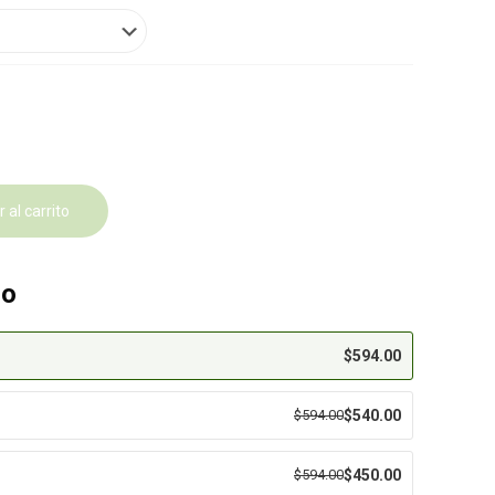
 al carrito
eo
$
594.00
$
594.00
$
540.00
$
594.00
$
450.00