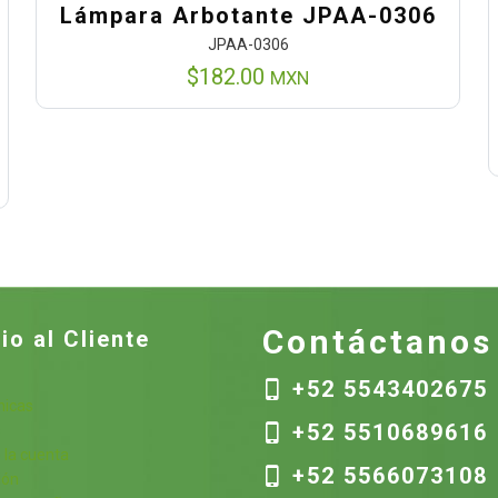
Lámpara Arbotante JPAA-0306
JPAA-0306
$
182.00
MXN
Contáctanos
io al Cliente
+52 5543402675
nicas
+52 5510689616
s
 la cuenta
+52 5566073108
ión