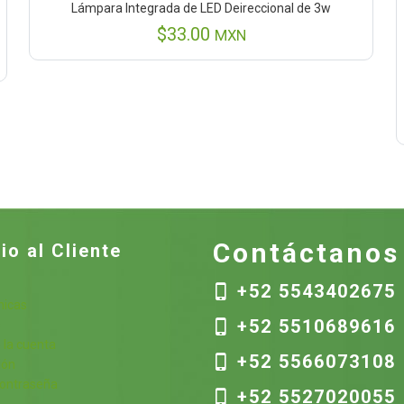
Lámpara Integrada de LED Deireccional de 3w
$
33.00
MXN
Contáctanos
io al Cliente
+52 5543402675
nicas
+52 5510689616
s
 la cuenta
+52 5566073108
ión
contraseña
+52 5527020055