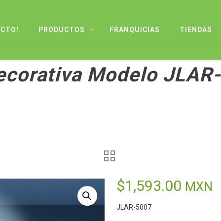
UCTO!
PRODUCTOS
FRANQUICIAS
TIENDAS
ecorativa Modelo JLAR
$
1,593.00
MXN
JLAR-5007