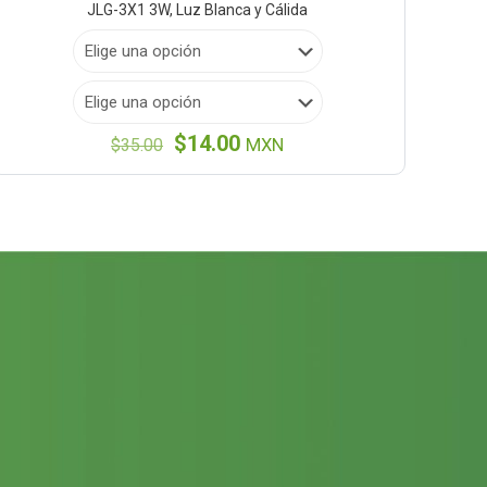
JLG-3X1 3W, Luz Blanca y Cálida
El
El
$
14.00
$
35.00
MXN
precio
precio
original
actual
era:
es:
$35.00.
$14.00.