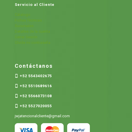
Servicio al Cliente
Cátalogo
Fichas Técnicas
Sucursales
Detalles de la cuenta
Cerrar Sesión
Olvide mi contraseña
Contáctanos
+52 5543402675
+52 5510689616
+52 5566073108
+52 5527020055
jwjatencionalcliente@gmail.com