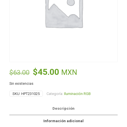
El
El
$
45.00
MXN
$
63.00
precio
precio
Sin existencias
original
actual
SKU:
HPT231025
Categoría:
Iluminación RGB
era:
es:
$63.00.
$45.00.
Descripción
Información adicional