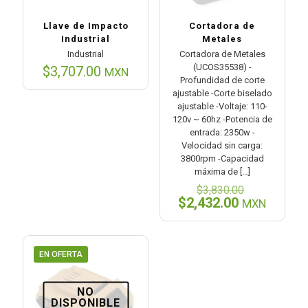
Llave de Impacto
Cortadora de
Industrial
Metales
Industrial
Cortadora de Metales
(UCOS35538) -
$
3,707.00
MXN
Profundidad de corte
ajustable -Corte biselado
ajustable -Voltaje: 110-
120v ~ 60hz -Potencia de
entrada: 2350w -
Velocidad sin carga:
3800rpm -Capacidad
máxima de
[…]
El
$
3,830.00
precio
El
$
2,432.00
MXN
original
precio
era:
actual
$3,830.00
es:
$2,432.00.
EN OFERTA
NO
DISPONIBLE