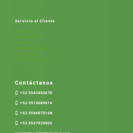
Servicio al Cliente
Cátalogo
Fichas Técnicas
Sucursales
Detalles de la cuenta
Cerrar Sesión
Olvide mi contraseña
Contáctanos
+52 5543402675
+52 5510689616
+52 5566073108
+52 5527020055